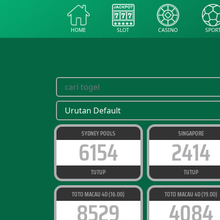
HOME
SLOT
CASINO
SPOR
SYDNEY POOLS
SINGAPORE
6154
2414
TUTUP
TUTUP
TOTO MACAU 4D (16.00)
TOTO MACAU 4D (19.00)
8529
4084