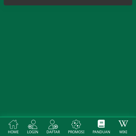
HOME
LOGIN
DAFTAR
PROMOSI
PANDUAN
WIKI