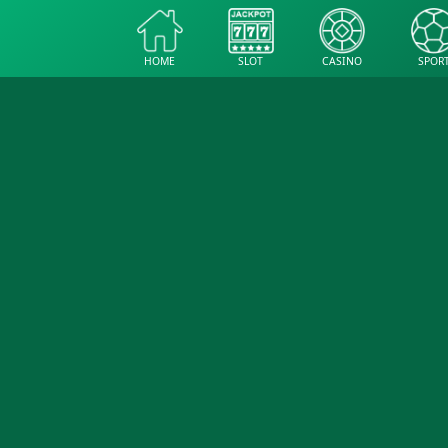
HOME
SLOT
CASINO
SPOR