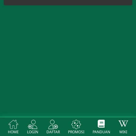
HOME
LOGIN
DAFTAR
PROMOSI
PANDUAN
WIKI