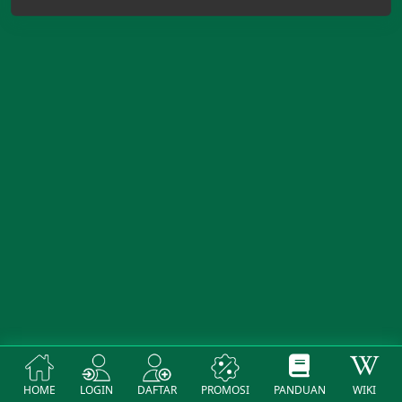
HOME
LOGIN
DAFTAR
PROMOSI
PANDUAN
WIKI