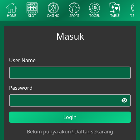
HOME
SLOT
CASINO
SPORT
TOGEL
TABLE
FISHI
Masuk
User Name
Password
Login
Belum punya akun? Daftar sekarang