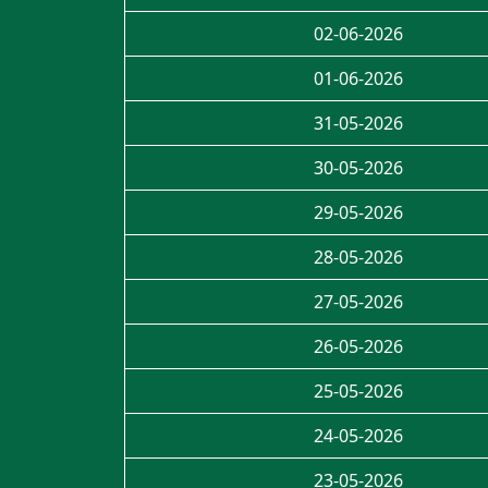
02-06-2026
01-06-2026
31-05-2026
30-05-2026
29-05-2026
28-05-2026
27-05-2026
26-05-2026
25-05-2026
24-05-2026
23-05-2026