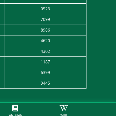
0523
7099
8986
4620
4302
1187
6399
9445
PANDUAN
WIKI