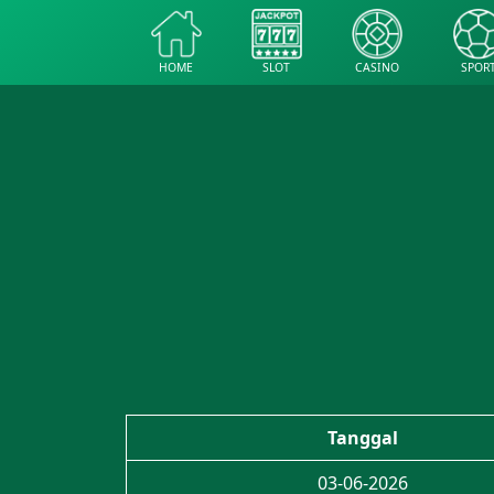
HOME
SLOT
CASINO
SPOR
Tanggal
03-06-2026