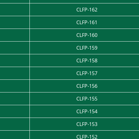
CLFP-162
CLFP-161
CLFP-160
CLFP-159
CLFP-158
CLFP-157
CLFP-156
CLFP-155
CLFP-154
CLFP-153
CLFP-152